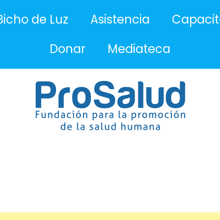
icho de Luz
Asistencia
Capacit
Donar
Mediateca